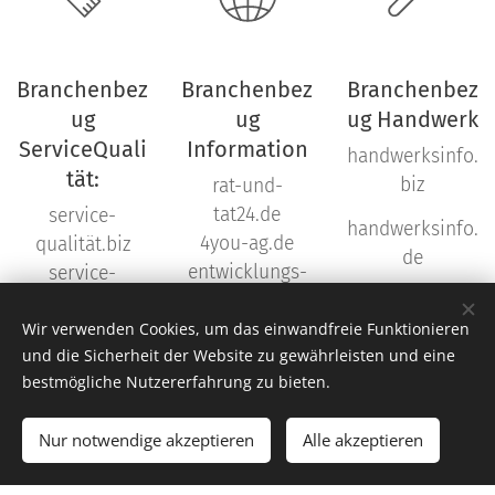
Branchenbez
Branchenbez
Branchenbez
ug
ug
ug Handwerk
ServiceQuali
Information
handwerksinfo.
tät:
biz
rat-und-
tat24.de
service-
handwerksinfo.
4you-ag.de
qualität.biz
de
entwicklungs-
service-
ag.de
qualitaet.biz
entwicklungs-
Wir verwenden Cookies, um das einwandfreie Funktionieren
servicequalität.
und die Sicherheit der Website zu gewährleisten und eine
agentur.eu
biz
bestmögliche Nutzererfahrung zu bieten.
unternehmersc
hule.biz
Nur notwendige akzeptieren
Alle akzeptieren
regio-
news.info