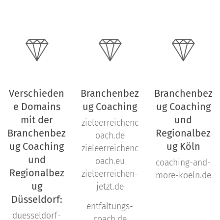
Verschieden
Branchenbez
Branchenbez
e Domains
ug Coaching
ug Coaching
mit der
und
zieleerreichenc
Branchenbez
Regionalbez
oach.de
ug Coaching
ug Köln
zieleerreichenc
und
oach.eu
coaching-and-
Regionalbez
zieleerreichen-
more-koeln.de
ug
jetzt.de
Düsseldorf:
entfaltungs-
duesseldorf-
coach.de