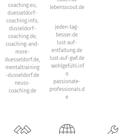
coaching.eu,
lebensscout.de
duesseldorf-
coaching.info,
jeden-tag-
düsseldorf-
besser.de
coaching.de,
lust-auf-
coaching-and-
entfaltung.de
more-
lust-auf-gwf.de
duesseldorf.de,
wohlgefühl.inf
mentaltraining
o
-dusseldorf.de
passionate-
neuss-
professionals.d
coaching.de
e